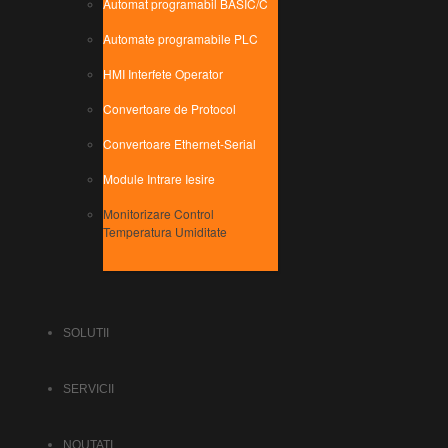
Automat programabil BASIC/C
Automate programabile PLC
HMI Interfete Operator
Convertoare de Protocol
Convertoare Ethernet-Serial
Module Intrare Iesire
Monitorizare Control
Temperatura Umiditate
SOLUTII
SERVICII
NOUTATI