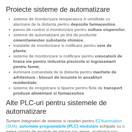
Proiecte sisteme de automatizare
sisteme de monitorizare temperatura si umiditate cu
alarmare de la distanta pentru
depozite farmaceutice
,
panou de control si monitorizare pentru
cultura ciupercilor
,
sisteme de automatizare pe linii de productie
ciment/amestec substante chimice
,
instalatie de monitorizare si notificare pentru
sere de
plante
,
sisteme de monitorizare si notificare pentru
crescatorii de
hrana vie pentru industria piscicola si ingrasamant
pentru ferme
,
iluminare comandata de la distanta pentru
machete de
arhitectura - blocuri de locuinte in ansabluri
rezidentiale
,
sisteme de inregistrare si tiparire pentru flote de
transport
produse alimentare si farmaceutice
.
Alte PLC-uri pentru sistemele de
automatizare
Suntem
integratori de sisteme si reseleri
pentru
EZAutomation
(SUA)
:
automate programabile (PLC) modulare
echipate cu o
gama variata de module de intrare sau iesire, analogice sau