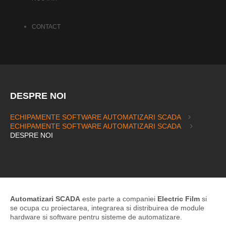
CONTACT
DESPRE NOI
ECHIPAMENTE SOFTWARE AUTOMATIZARI SCADA
ECHIPAMENTE SOFTWARE AUTOMATIZARI SCADA
DESPRE NOI
Automatizari SCADA
este parte a companiei
Electric Film
si
se ocupa cu proiectarea, integrarea si distribuirea de module
hardware si software pentru sisteme de automatizare.