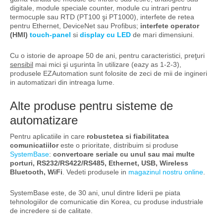
digitale, module speciale counter, module cu intrari pentru
termocuple sau RTD (PT100 şi PT1000), interfete de retea
pentru Ethernet, DeviceNet sau Profibus;
interfete operator
(HMI)
touch-panel
si
display cu LED
de mari dimensiuni.
Cu o istorie de aproape 50 de ani, pentru caracteristici, preţuri
sensibil
mai mici şi uşurinta în utilizare (eazy as 1-2-3),
produsele EZAutomation sunt folosite de zeci de mii de ingineri
in automatizari din intreaga lume.
Alte produse pentru sisteme de
automatizare
Pentru aplicatiile in care
robustetea si fiabilitatea
comunicatiilor
este o prioritate, distribuim si produse
SystemBase
:
convertoare seriale cu unul sau mai multe
porturi, RS232/RS422/RS485, Ethernet, USB, Wireless
Bluetooth, WiFi
. Vedeti produsele in
magazinul nostru online
.
SystemBase este, de 30 ani, unul dintre liderii pe piata
tehnologiilor de comunicatie din Korea, cu produse industriale
de incredere si de calitate.