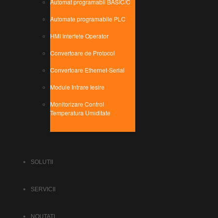
Automat programabil BASIC/C
Automate programabile PLC
HMI Interfete Operator
Convertoare de Protocol
Convertoare Ethernet-Serial
Module Intrare Iesire
Monitorizare Control
Temperatura Umiditate
SOLUTII
SERVICII
NOUTATI