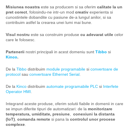
Misiunea noastra
este sa producem si sa oferim
calitate la un
pret corect
, folosindu-ne intr-un mod
creativ
experienta si
cunostintele dobandite cu pasiune de-a lungul anilor, si sa
contribuim astfel la crearea unei lumi mai bune.
Visul nostru
este sa construim produse
cu adevarat utile
celor
care le folosesc.
Partenerii
nostri principali in acest domeniu sunt
Tibbo
si
Kinco
.
De la
Tibbo
distribuim
module programabile
si
convertoare de
protocol
sau
convertoare Ethernet Serial
.
De la
Kinco
distribuim
automate programabile PLC
si
Interfete
Operator HMI
.
Integrand aceste produse, oferim solutii fiabile in domenii in care
se impun diferite tipuri de automatizari: de la
monitorizare
temperatura, umiditate, presiune
,
conexiuni la distanta
(IoT)
,
comanda remote
si pana la
controlul unor procese
complexe
.