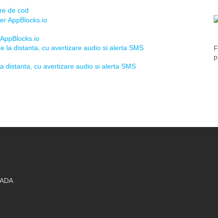
re de cod
 AppBlocks.io
F
p
distanta, cu avertizare audio si alerta SMS
CADA