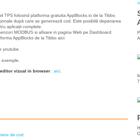
A
 TPS folosind platforma gratuita AppBlocks.io de la Tibbo.
cționale după care se generează cod. Este posibilă depanarea
tru aplicații complete.
a senzori MODBUS si afisare in pagina Web pe Dashboard.
P
tforma AppBlocks de la Tibbo aici:
A
e youtube.
i exemple.
editor vizual in browser
:
aici
.
M
7
H
O