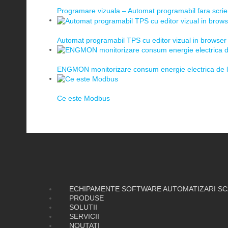
Programare vizuala – Automat programabil fara scrie
Automat programabil TPS cu editor vizual in browser
ENGMON monitorizare consum energie electrica de la 
Ce este Modbus
ECHIPAMENTE SOFTWARE AUTOMATIZARI S
PRODUSE
SOLUTII
SERVICII
NOUTATI