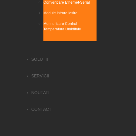
Convertoare Ethernet-Serial
Module Intrare Iesire
Monitorizare Control
Temperatura Umiditate
SOLUTII
SERVICII
NOUTATI
CONTACT