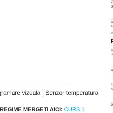
C
S
J
U
u
I
n
gramare vizuala | Senzor temperatura
REGIME MERGETI AICI:
CURS 1