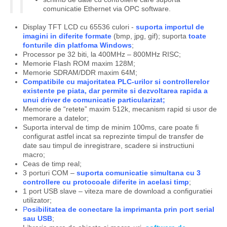
comunicatie Ethernet via OPC software.
Display TFT LCD cu 65536 culori -
suporta importul de
imagini in diferite formate
(bmp, jpg, gif); suporta
toate
fonturile din platfoma Windows
;
Processor pe 32 biti, la 400MHz – 800MHz RISC;
Memorie Flash ROM maxim 128M;
Memorie SDRAM/DDR maxim 64M;
Compatibile cu majoritatea PLC-urilor si controllerelor
existente pe piata, dar permite si dezvoltarea rapida a
unui driver de comunicatie particularizat;
Memorie de “retete” maxim 512k, mecanism rapid si usor de
memorare a datelor;
Suporta interval de timp de minim 100ms, care poate fi
configurat astfel incat sa reprezinte timpul de transfer de
date sau timpul de inregistrare, scadere si instructiuni
macro;
Ceas de timp real;
3 porturi COM –
suporta comunicatie simultana cu 3
controllere cu protocoale diferite in acelasi timp
;
1 port USB slave – viteza mare de download a configuratiei
utilizator;
P
osibilitatea de conectare la imprimanta prin port serial
sau USB
;