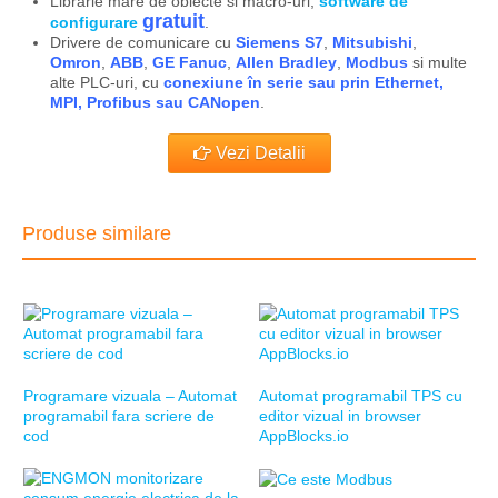
Librarie mare de obiecte si macro-uri,
software de
gratuit
configurare
.
Drivere de comunicare cu
Siemens S7
,
Mitsubishi
,
Omron
,
ABB
,
GE Fanuc
,
Allen Bradley
,
Modbus
si multe
alte PLC-uri, cu
conexiune în serie sau prin Ethernet,
MPI, Profibus sau CANopen
.
Vezi Detalii
Produse similare
Programare vizuala – Automat
Automat programabil TPS cu
programabil fara scriere de
editor vizual in browser
cod
AppBlocks.io