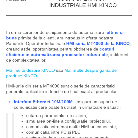
INDUSTRIALE HMI KINCO
In urma cererilor de echipamente de automatizare
ieftine si
bune
primite de la clienti, am introdus in oferta noastra
Panourile Operator Industriale
HMI seria MT4000 de la KINCO
,
creand astfel oportunitatea pentru obtinerea de
costuri
eficiente in automatizarea proceselor industriale
, indiferent
de complexitatea lor.
Mai multe despre KINCO
sau
Mai multe despre gama de
produse KINCO
.
HMI-urile din seria MT4000 sunt o serie de caracteristici
generale, aplicabile in functie de tipul exact al produsului:
Interfata Ethernet 10M/100M
- asigura un suport de
comunicatie care poate fi utilizat in urmatoarele situatii:
setarea parametrilor de sistem,
simularea on-line a configuratiei proiectului,
comunicatia intre mai multe HMI-uri conectate,
comunicatia intre PC si PLC,
schimb de date cu controllere care suporta